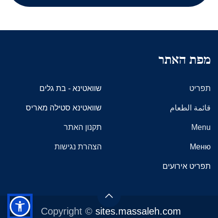
מפת האתר
תפריט
שוואטינא - בת גלים
قائمة الطعام
שוואטינא סטילה מאריס
Menu
תקנון האתר​
Меню
הצהרת נגישות
תפריט אירועים
Copyright ©
sites.massaleh.com